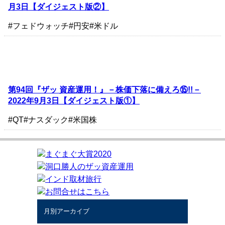
月3日【ダイジェスト版②】
#フェドウォッチ
#円安
#米ドル
第94回『ザッ 資産運用！』－株価下落に備えろ⑮!!－
2022年9月3日【ダイジェスト版①】
#QT
#ナスダック
#米国株
月別アーカイブ