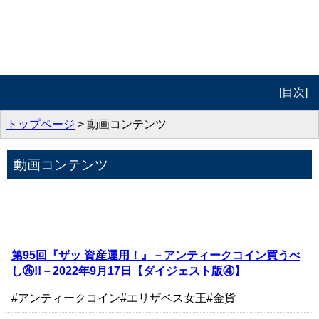
[目次]
トップページ
トップページ
> 動画コンテンツ
プロフィール
動画コンテンツ
動画コンテンツ
著作紹介
お問合せ
第95回『ザッ 資産運用！』－アンティークコイン買うべ
し㉖!!－2022年9月17日【ダイジェスト版④】
#アンティークコイン
#エリザベス女王
#金貨