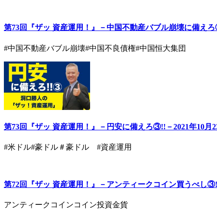
第73回『ザッ 資産運用！』－中国不動産バブル崩壊に備えろ③!
#中国不動産バブル崩壊
#中国不良債権
#中国恒大集団
第73回『ザッ 資産運用！』－円安に備えろ③!!－2021年10
#米ドル
#豪ドル
＃豪ドル #資産運用
第72回『ザッ 資産運用！』－アンティークコイン買うべし③!!
アンティークコイン
コイン投資
金貨