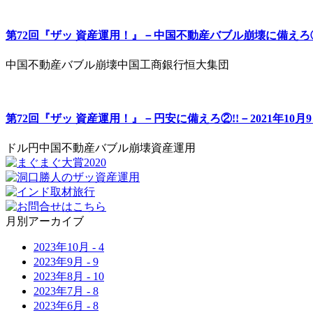
第72回『ザッ 資産運用！』－中国不動産バブル崩壊に備えろ②!
中国不動産バブル崩壊
中国工商銀行
恒大集団
第72回『ザッ 資産運用！』－円安に備えろ②!!－2021年10
ドル円
中国不動産バブル崩壊
資産運用
月別アーカイブ
2023年
10月
-
4
2023年
9月
-
9
2023年
8月
-
10
2023年
7月
-
8
2023年
6月
-
8