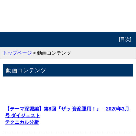
[目次]
トップページ
トップページ
> 動画コンテンツ
プロフィール
動画コンテンツ
動画コンテンツ
著作紹介
お問合せ
【テーマ深堀編】第8回『ザッ 資産運用！』－2020年3月
号 ダイジェスト
テクニカル分析