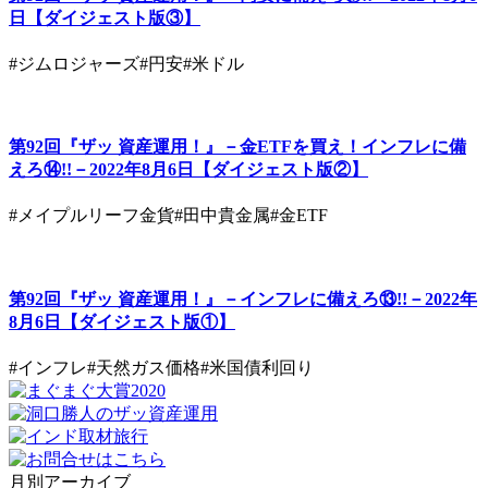
日【ダイジェスト版③】
#ジムロジャーズ
#円安
#米ドル
第92回『ザッ 資産運用！』－金ETFを買え！インフレに備
えろ⑭!!－2022年8月6日【ダイジェスト版②】
#メイプルリーフ金貨
#田中貴金属
#金ETF
第92回『ザッ 資産運用！』－インフレに備えろ⑬!!－2022年
8月6日【ダイジェスト版①】
#インフレ
#天然ガス価格
#米国債利回り
月別アーカイブ