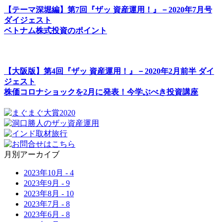
【テーマ深堀編】第7回『ザッ 資産運用！』－2020年7月号
ダイジェスト
ベトナム株式投資のポイント
【大阪版】第4回『ザッ 資産運用！』－2020年2月前半 ダイ
ジェスト
株価コロナショックを2月に発表！今学ぶべき投資講座
月別アーカイブ
2023年
10月
-
4
2023年
9月
-
9
2023年
8月
-
10
2023年
7月
-
8
2023年
6月
-
8