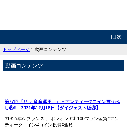
[目次]
トップページ
トップページ
> 動画コンテンツ
プロフィール
動画コンテンツ
動画コンテンツ
著作紹介
お問合せ
第77回『ザッ 資産運用！』－アンティークコイン買うべ
し⑧!!－2021年12月18日【ダイジェスト版③】
#1855年A-フランス-ナポレオン3世-100フラン金貨
#アン
ティークコイン
#コイン投資
#金貨