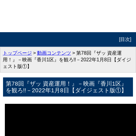
[目次]
トップページ
トップページ
>
動画コンテンツ
> 第78回『ザッ 資産運
用！』－映画『香川1区』を観ろ!!－2022年1月8日【ダイジ
プロフィール
ェスト版①】
動画コンテンツ
第78回『ザッ 資産運用！』－映画『香川1区』
を観ろ!!－2022年1月8日【ダイジェスト版①】
著作紹介
お問合せ