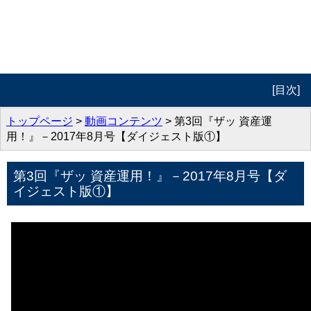
[目次]
トップページ
トップページ
>
動画コンテンツ
> 第3回『ザッ 資産運
用！』－2017年8月号【ダイジェスト版①】
プロフィール
第3回『ザッ 資産運用！』－2017年8月号【ダ
動画コンテンツ
イジェスト版①】
著作紹介
お問合せ