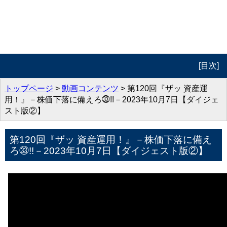
[目次]
トップページ
トップページ
>
動画コンテンツ
> 第120回『ザッ 資産運
用！』－株価下落に備えろ㉝!!－2023年10月7日【ダイジェ
プロフィール
スト版②】
動画コンテンツ
第120回『ザッ 資産運用！』－株価下落に備え
ろ㉝!!－2023年10月7日【ダイジェスト版②】
著作紹介
お問合せ