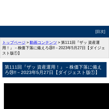
[目次]
トップページ
トップページ
>
動画コンテンツ
> 第111回『ザッ 資産運
用！』－株価下落に備えろ㉔!!－2023年5月27日【ダイジェ
プロフィール
スト版①】
動画コンテンツ
第111回『ザッ 資産運用！』－株価下落に備え
ろ㉔!!－2023年5月27日【ダイジェスト版①】
著作紹介
お問合せ